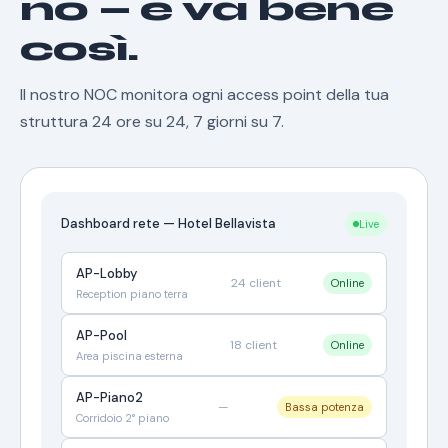
no — e va bene
così.
Il nostro NOC monitora ogni access point della tua
struttura 24 ore su 24, 7 giorni su 7.
Dashboard rete — Hotel Bellavista
Live
AP-Lobby
24 client
Online
Reception piano terra
AP-Pool
18 client
Online
Area piscina esterna
AP-Piano2
—
Bassa potenza
Corridoio 2° piano