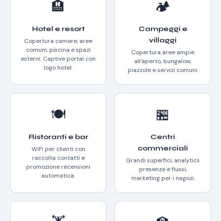
🏨
🏕️
Hotel e resort
Campeggi e
villaggi
Copertura camere, aree
comuni, piscina e spazi
Copertura aree ampie
esterni. Captive portal con
all'aperto, bungalow,
logo hotel.
piazzole e servizi comuni.
🍽️
🏪
Ristoranti e bar
Centri
commerciali
WiFi per clienti con
raccolta contatti e
Grandi superfici, analytics
promozione recensioni
presenze e flussi,
automatica.
marketing per i negozi.