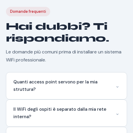
Domande frequenti
Hai dubbi? Ti
rispondiamo.
Le domande più comuni prima di installare un sistema
WiFi professionale.
Quanti access point servono per la mia
⌄
struttura?
Dipende dalla planimetria, dai materiali e dal numero
Il WiFi degli ospiti è separato dalla mia rete
di utenti simultanei attesi. Lo scopriamo durante il
⌄
site survey gratuito. In linea generale, ogni access
interna?
point copre circa 200-400 mq in ambienti interni
standard. Una struttura alberghiera di 30 camere
Assolutamente sì. La rete ospiti è completamente