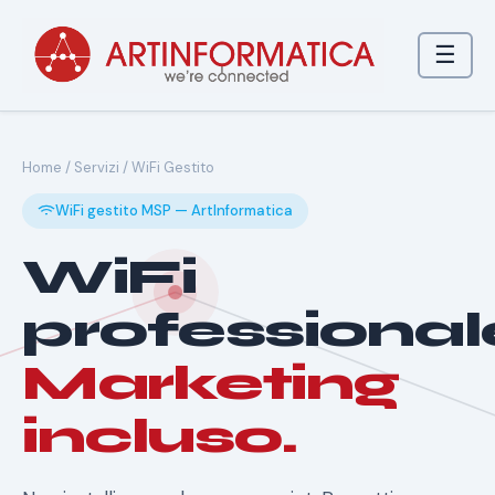
☰
Home
/
Servizi
/ WiFi Gestito
WiFi gestito MSP — ArtInformatica
WiFi
professional
Marketing
incluso.